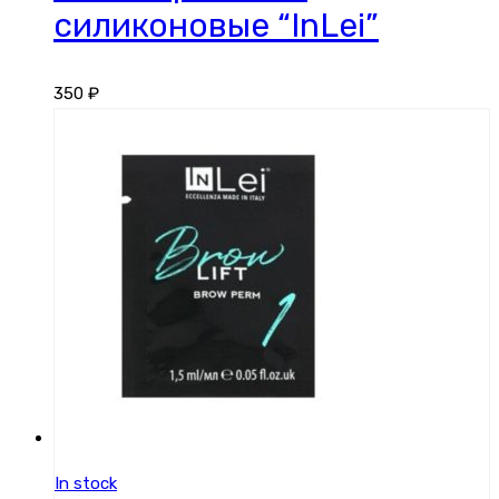
силиконовые “InLei”
350
₽
In stock