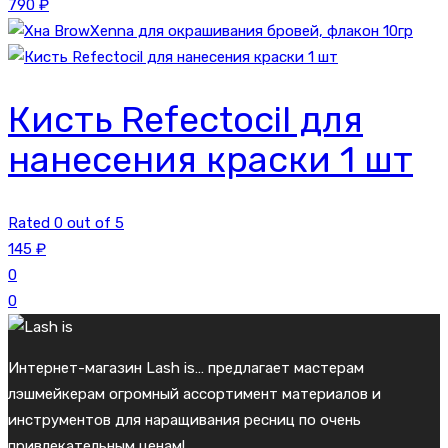
790
₽
Кисть Refectocil для
нанесения краски 1 шт
Rated 0 out of 5
145
₽
0
0
Интернет-магазин Lash is… предлагает мастерам
лэшмейкерам огромный ассортимент материалов и
инструментов для наращивания ресниц по очень
привлекательным ценам!