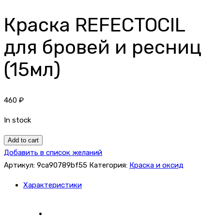
Краска REFECTOCIL
для бровей и ресниц
(15мл)
460
₽
In stock
Краска
Add to cart
REFECTOCIL
Добавить в список желаний
для
Артикул:
9ca90789bf55
Категория:
Краска и оксид
бровей
Характеристики
и
ресниц
(15мл)