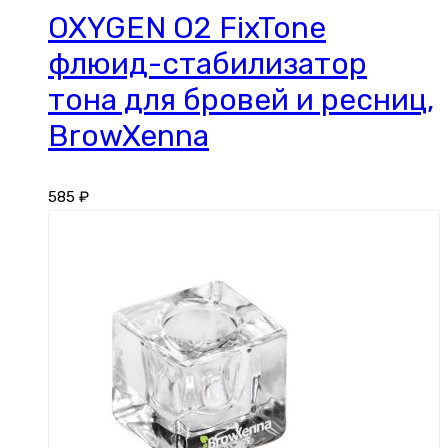
OXYGEN O2 FixTone
флюид-стабилизатор
тона для бровей и ресниц,
BrowXenna
585
₽