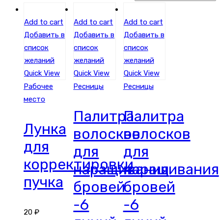
Add to cart
Add to cart
Add to cart
Добавить в
Добавить в
Добавить в
список
список
список
желаний
желаний
желаний
Quick View
Quick View
Quick View
Рабочее
Ресницы
Ресницы
место
Палитра
Палитра
Лунка
волосков
волосков
для
для
для
корректировки
наращивания
наращивания
пучка
бровей
бровей
-6
-6
20
₽