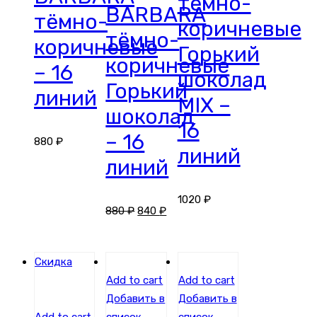
тёмно-
BARBARA
тёмно-
коричневые
тёмно-
коричневые
Горький
коричневые
– 16
шоколад
Горький
линий
MIX –
шоколад
16
– 16
880
₽
линий
линий
1020
₽
880
₽
840
₽
Скидка
Add to cart
Add to cart
Добавить в
Добавить в