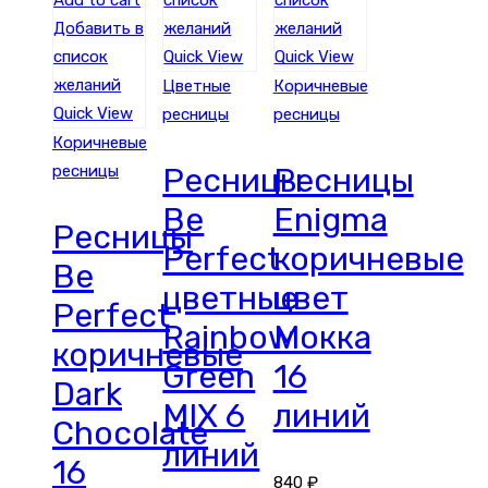
Add to cart
список
список
Добавить в
желаний
желаний
список
Quick View
Quick View
желаний
Цветные
Коричневые
Quick View
ресницы
ресницы
Коричневые
ресницы
Ресницы
Ресницы
Be
Enigma
Ресницы
Perfect
коричневые
Be
цветные
цвет
Perfect
Rainbow
Мокка
коричневые
Green
16
Dark
MIX 6
линий
Chocolate
линий
16
840
₽