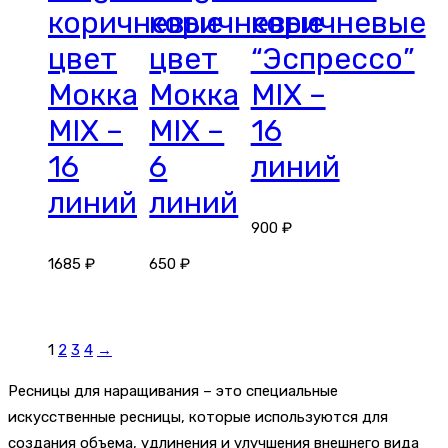
коричневые
коричневые
коричневые
цвет
цвет
“Эспрессо”
Мокка
Мокка
MIX –
MIX –
MIX –
16
16
6
линий
линий
линий
900
₽
1685
₽
650
₽
1
2
3
4
→
Ресницы для наращивания – это специальные
искусственные ресницы, которые используются для
создания объема, удлинения и улучшения внешнего вида