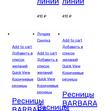
линий
линий
410
₽
410
₽
Лучшее
Скидка
Add to cart
Add to cart
Добавить в
Добавить в
Add to cart
список
список
Добавить в
желаний
желаний
список
Quick View
Quick View
желаний
Коричневые
Quick View
Коричневые
ресницы
ресницы
Коричневые
ресницы
Ресницы
Ресницы
BARBARA
Ресницы
BARBARA