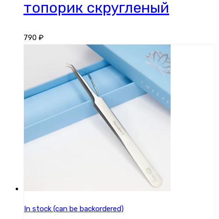
топорик скругленый
790
₽
In stock (can be backordered)