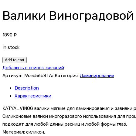
Валики Виноградовой 
1890
₽
In stock
Валики
Add to cart
Виноградовой
Добавить в список желаний
набор
Артикул:
f9cec56b8f7a
Категория:
Ламинирование
6
Description
пар
Характеристики
(тиффани)
quantity
KATYA_VINOG валики мягкие для ламинирования и завивки р
Силиконовые валики многоразового использования для проце
подходят для любой длины ресниц и любой формы глаз.
Материал: силикон.